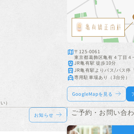
〒125-0061
東京都葛飾区亀有４丁目４
JR亀有駅 徒歩10分
JR亀有駅よりバス/バス停
専用駐車場あり
（3台分）
）
GoogleMapを見る
さい）
ご予約・お問い合
お知らせ