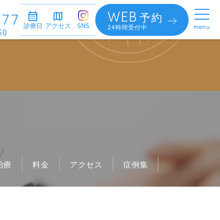
WEB
予約
377
診療日
アクセス
SNS
24時間受付中
menu
60
別治療
た
わせが深い
治療
料金
アクセス
症例集
歯
ン