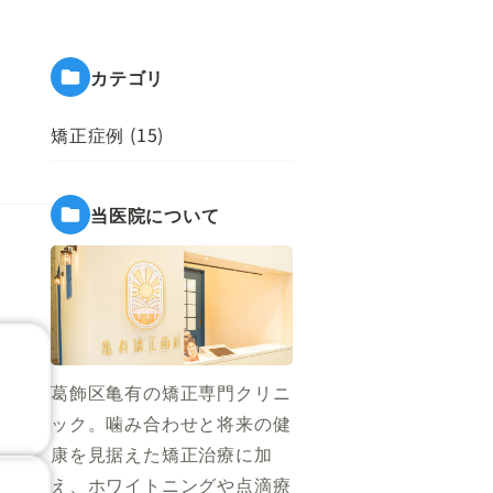
カテゴリ
ィ方針
届出施設基準
矯正症例 (15)
当医院について
葛飾区亀有の矯正専門クリニ
ック。噛み合わせと将来の健
康を見据えた矯正治療に加
え、ホワイトニングや点滴療