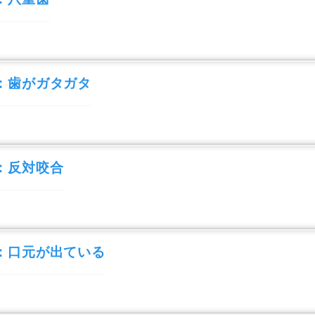
：歯がガタガタ
：反対咬合
：口元が出ている