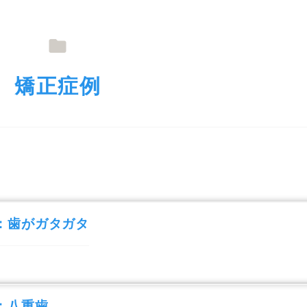
ブログ
症例集
医療費控除
プライバシーポリシー
アクセシビリテ
矯正症例
：歯がガタガタ
：八重歯