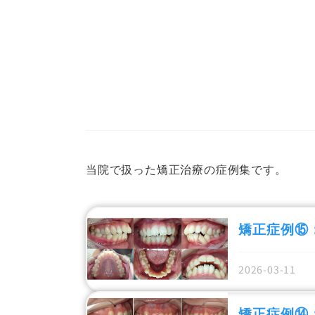
料金・お支払い
お知らせ
その他
当院で扱った矯正治療の症例集です。
矯正症例⑮
2026-03-11
矯正症例⑭