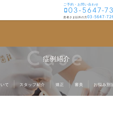
ご予約・お問い合わせ
03-5647-7
03-5647-72
患者さま以外の方
矯正治療について
お悩み
成人矯正
がたが
Case
表側矯正
出っ歯
症例紹介
マウスピース矯正
受け口
部分矯正
ロゴボ
小児矯正
開咬
矯正中の治療について
噛み合
ついて
スタッフ紹介
矯正
審美
お悩み別
すきっ
Eライ