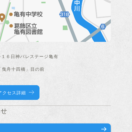
−１６日神パレステージ亀有
「曳舟十四橋」目の前
アクセス詳細
わせ