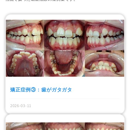
開咬
プライバシーポリシー
噛み合わせが深い
アクセシビリティ方針
すきっ歯
届出施設基準
Eライン
矯正症例③：歯がガタガタ
2026-03-11