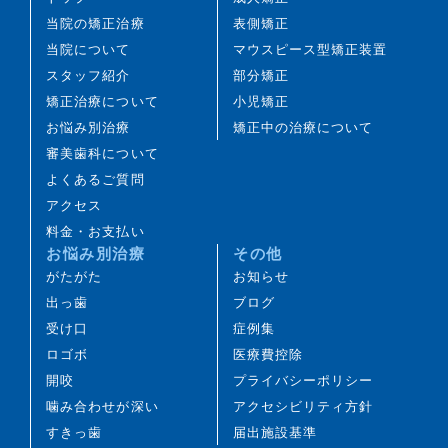
虫歯や歯周病のリスクが高まることがあります。丁
当院の矯正治療
表側矯正
寧な歯みがきや定期的なメインテナンスが重要で
当院について
マウスピース型矯正装置
す。また、歯の移動に伴い、これまで見えにくかっ
スタッフ紹介
部分矯正
た虫歯が見つかることがあります。
矯正治療について
小児矯正
歯を動かすことにより、歯根が吸収して短くなるこ
お悩み別治療
矯正中の治療について
とがあります。また、歯ぐきがやせて下がることが
審美歯科について
あります。
よくあるご質問
ごくまれに、歯が骨と癒着していて動かないことが
アクセス
あります。
料金・お支払い
ごくまれに、歯の移動に伴って歯の神経に影響が及
お悩み別治療
その他
び、失活することがあります。
がたがた
お知らせ
治療途中に金属等のアレルギー症状が出ることがあ
出っ歯
ブログ
ります。
受け口
症例集
治療中に、顎関節で音がする、あごが痛む、口が開
ロゴボ
医療費控除
けにくいなどの顎関節症状が生じることがありま
開咬
プライバシーポリシー
す。
噛み合わせが深い
アクセシビリティ方針
治療経過や歯の反応などにより、当初予定していた
すきっ歯
届出施設基準
治療計画を変更する可能性があります。