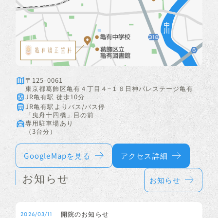
〒125-0061
東京都葛飾区亀有４丁目４−１６日神パレステージ亀有
JR亀有駅 徒歩10分
JR亀有駅よりバス/バス停
「曳舟十四橋」目の前
専用駐車場あり
（3台分）
GoogleMapを見る
アクセス詳細
お知らせ
お知らせ
開院のお知らせ
2026/03/11