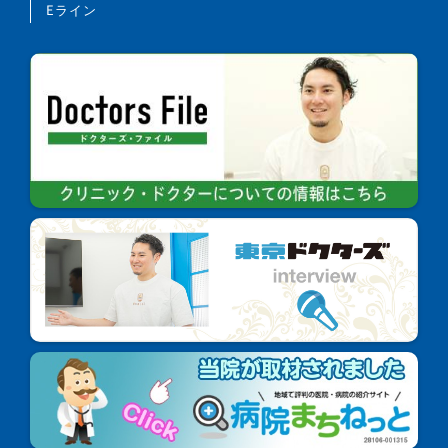
Eライン
歯の形の修正や、咬み合わせの微調整を行う可能性
があります。
矯正装置を誤飲する可能性があります。
装置を外す際に、エナメル質に微小な亀裂が入る可
能性や、かぶせ物（補綴物）の一部が破損する可能
性があります。
装置を外した後、保定装置を指示どおり使用しない
場合、後戻りが生じる可能性が高くなります。
装置を外した後、現在の咬み合わせに合わせて、か
ぶせ物（補綴物）や虫歯治療後の修復物などをやり
直す可能性があります。
あごの成長発育により、咬み合わせや歯並びが変化
する可能性があります。
治療後に親知らずが生えることで歯並びに凹凸が生
じる可能性があります。また、加齢や歯周病などに
より歯を支えている骨がやせることで、咬み合わせ
や歯並びが変化することがあります。その場合、再
治療が必要になることがあります。