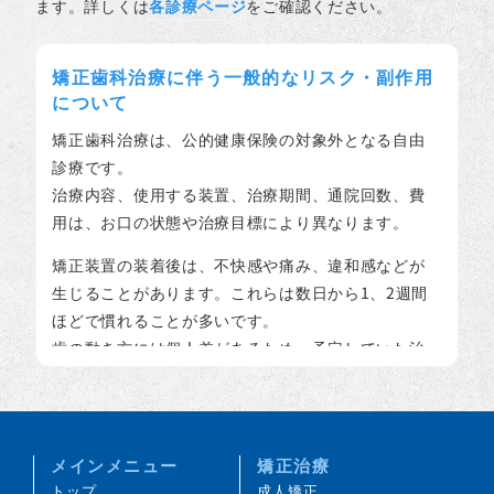
ます。詳しくは
各診療ページ
をご確認ください。
矯正歯科治療に伴う一般的なリスク・副作用
について
矯正歯科治療は、公的健康保険の対象外となる自由
診療です。
治療内容、使用する装置、治療期間、通院回数、費
用は、お口の状態や治療目標により異なります。
矯正装置の装着後は、不快感や痛み、違和感などが
生じることがあります。これらは数日から1、2週間
ほどで慣れることが多いです。
歯の動き方には個人差があるため、予定していた治
療期間が延長する可能性があります。
装置の使用状況、顎間ゴムの使用状況、定期的な通
院など、患者さまのご協力の程度によって、治療結
果や治療期間に影響が出ることがあります。
メインメニュー
矯正治療
治療中は装置により歯みがきがしにくくなるため、
トップ
成人矯正