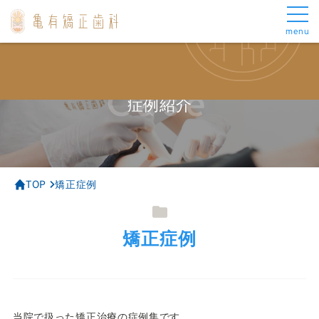
menu
メインメニュー
矯正治療について
トップ
成人矯正
当院の矯正治療
表側矯正
Case
当院について
マウスピース矯正
症例紹介
スタッフ紹介
部分矯正
矯正治療について
小児矯正
お悩み別治療
矯正中の治療について
審美歯科について
よくあるご質問
TOP
矯正症例
アクセス
料金・お支払い
矯正症例
お悩み別治療
その他
がたがた
お知らせ
出っ歯
ブログ
受け口
症例集
ロゴボ
医療費控除
当院で扱った矯正治療の症例集です。