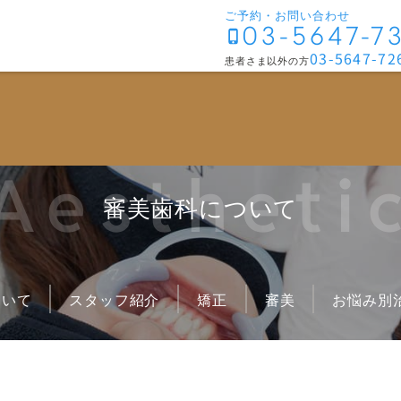
ご予約・お問い合わせ
03-5647-7
03-5647-72
患者さま以外の方
矯正治療について
お悩み
成人矯正
がたが
Aestheti
表側矯正
出っ歯
審美歯科について
マウスピース矯正
受け口
部分矯正
ロゴボ
小児矯正
開咬
矯正中の治療について
噛み合
ついて
スタッフ紹介
矯正
審美
お悩み別
すきっ
Eライ