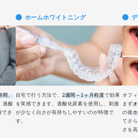
ホームホワイトニング
デ
時間、
自宅で行う方法で、
2週間～1ヶ月程度
で効果
オフィ
。過酸
を実感できます。過酸化尿素を使用し、刺激
まず
オ
待でき
が少なく白さが長持ちしやすいのが特徴で
の後
ホ
す。
てさら
さを高