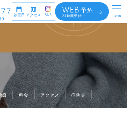
WEB
予約
377
診療日
アクセス
SNS
24時間受付中
menu
60
別治療
た
c
わせが深い
治療
料金
アクセス
症例集
歯
ン