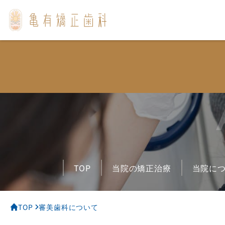
メインメニュー
トップ
当院の矯正治療
当院について
スタッフ紹介
矯正治療について
お悩み別治療
TOP
当院の矯正治療
当院に
審美歯科について
よくあるご質問
TOP
審美歯科について
アクセス