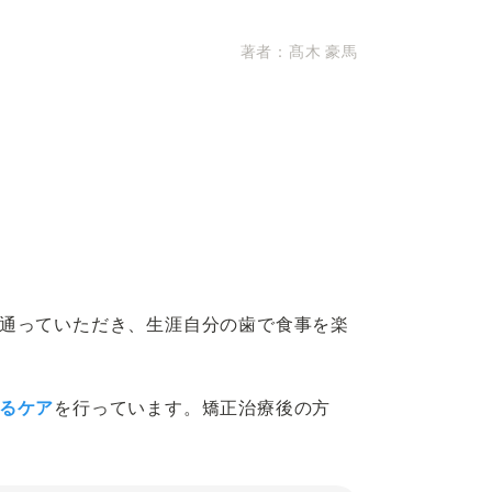
著者：
髙木 豪馬
ィ方針
届出施設基準
通っていただき、生涯自分の歯で食事を楽
るケア
を行っています。矯正治療後の方