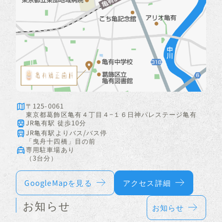
〒125-0061
東京都葛飾区亀有４丁目４−１６日神パレステージ亀有
JR亀有駅 徒歩10分
JR亀有駅よりバス/バス停
「曳舟十四橋」目の前
専用駐車場あり
（3台分）
GoogleMapを見る
アクセス詳細
お知らせ
お知らせ