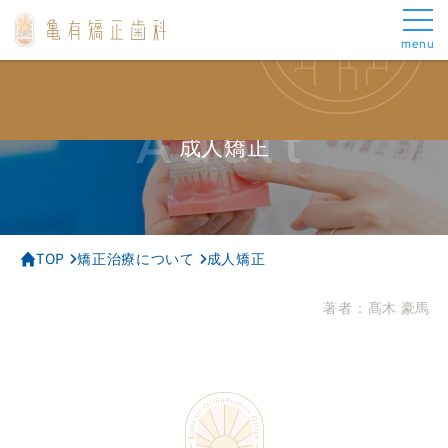
menu
メインメニュー
矯正治療について
トップ
成人矯正
当院の矯正治療
表側矯正
Adult
当院について
マウスピース矯正
成人矯正
スタッフ紹介
部分矯正
矯正治療について
小児矯正
お悩み別治療
矯正中の治療について
審美歯科について
よくあるご質問
TOP
矯正治療について
成人矯正
アクセス
料金・お支払い
著者：
髙木 豪馬
お悩み別治療
その他
がたがた
お知らせ
出っ歯
ブログ
受け口
症例集
ロゴボ
医療費控除