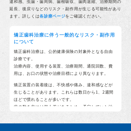
違和感、虫歯・歯周病、歯根吸収、歯肉退縮、治療期間の
延長、後戻りなどのリスク・副作用が生じる可能性があり
ます。詳しくは
各診療ページ
をご確認ください。
矯正歯科治療に伴う一般的なリスク・副作用
について
矯正歯科治療は、公的健康保険の対象外となる自由
診療です。
治療内容、使用する装置、治療期間、通院回数、費
用は、お口の状態や治療目標により異なります。
矯正装置の装着後は、不快感や痛み、違和感などが
生じることがあります。これらは数日から1、2週間
ほどで慣れることが多いです。
歯の動き方には個人差があるため、予定していた治
療期間が延長する可能性があります。
装置の使用状況、顎間ゴムの使用状況、定期的な通
院など、患者さまのご協力の程度によって、治療結