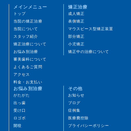
果や治療期間に影響が出ることがあります。
メインメニュー
矯正治療
治療中は装置により歯みがきがしにくくなるため、
トップ
成人矯正
虫歯や歯周病のリスクが高まることがあります。丁
当院の矯正治療
表側矯正
寧な歯みがきや定期的なメインテナンスが重要で
当院について
マウスピース型矯正装置
す。また、歯の移動に伴い、これまで見えにくかっ
スタッフ紹介
部分矯正
た虫歯が見つかることがあります。
矯正治療について
小児矯正
歯を動かすことにより、歯根が吸収して短くなるこ
お悩み別治療
矯正中の治療について
とがあります。また、歯ぐきがやせて下がることが
審美歯科について
あります。
よくあるご質問
ごくまれに、歯が骨と癒着していて動かないことが
アクセス
あります。
料金・お支払い
ごくまれに、歯の移動に伴って歯の神経に影響が及
お悩み別治療
その他
び、失活することがあります。
がたがた
お知らせ
治療途中に金属等のアレルギー症状が出ることがあ
出っ歯
ブログ
ります。
受け口
症例集
治療中に、顎関節で音がする、あごが痛む、口が開
ロゴボ
医療費控除
けにくいなどの顎関節症状が生じることがありま
開咬
プライバシーポリシー
す。