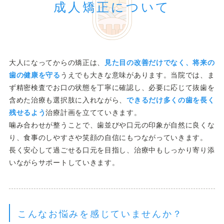
成人矯正について
開咬
プライバシーポリシー
噛み合わせが深い
アクセシビリティ方針
すきっ歯
届出施設基準
Eライン
大人になってからの矯正は、
見た目の改善だけでなく、将来の
歯の健康を守る
うえでも大きな意味があります。当院では、ま
ず精密検査でお口の状態を丁寧に確認し、必要に応じて抜歯を
含めた治療も選択肢に入れながら、
できるだけ多くの歯を長く
残せるよう
治療計画を立てていきます。
噛み合わせが整うことで、歯並びや口元の印象が自然に良くな
り、食事のしやすさや笑顔の自信にもつながっていきます。
長く安心して過ごせる口元を目指し、治療中もしっかり寄り添
いながらサポートしていきます。
こんなお悩みを感じていませんか？