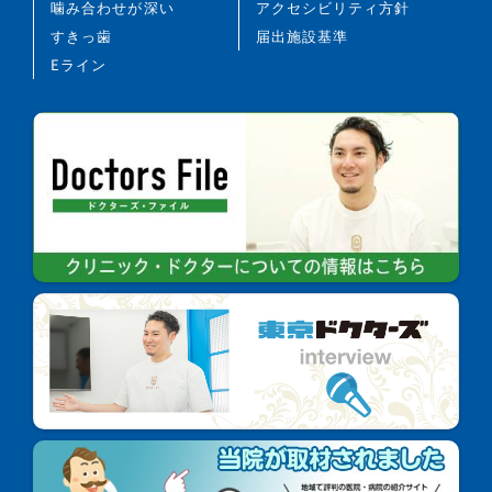
噛み合わせが深い
アクセシビリティ方針
治療経過や歯の反応などにより、当初予定していた
すきっ歯
届出施設基準
治療計画を変更する可能性があります。
Eライン
歯の形の修正や、咬み合わせの微調整を行う可能性
があります。
矯正装置を誤飲する可能性があります。
装置を外す際に、エナメル質に微小な亀裂が入る可
能性や、かぶせ物（補綴物）の一部が破損する可能
性があります。
装置を外した後、保定装置を指示どおり使用しない
場合、後戻りが生じる可能性が高くなります。
装置を外した後、現在の咬み合わせに合わせて、か
ぶせ物（補綴物）や虫歯治療後の修復物などをやり
直す可能性があります。
あごの成長発育により、咬み合わせや歯並びが変化
する可能性があります。
治療後に親知らずが生えることで歯並びに凹凸が生
じる可能性があります。また、加齢や歯周病などに
より歯を支えている骨がやせることで、咬み合わせ