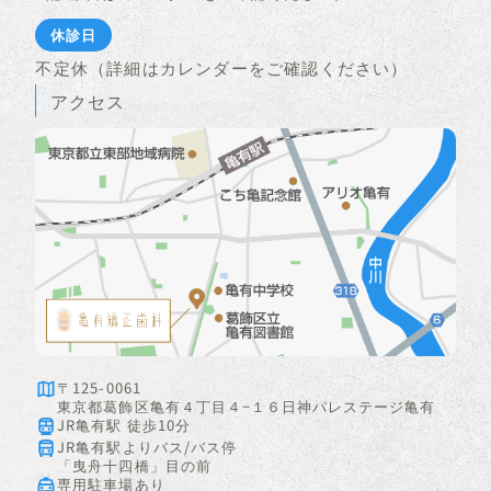
休診日
不定休（詳細はカレンダーをご確認ください）
アクセス
〒125-0061
東京都葛飾区亀有４丁目４−１６日神パレステージ亀有
JR亀有駅 徒歩10分
JR亀有駅よりバス/バス停
「曳舟十四橋」目の前
専用駐車場あり