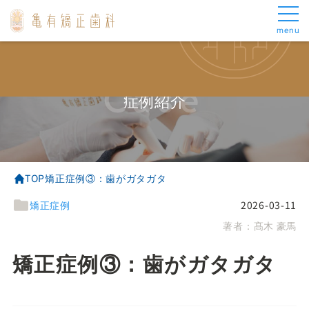
menu
メインメニュー
矯正治療について
トップ
成人矯正
当院の矯正治療
表側矯正
Case
当院について
マウスピース矯正
症例紹介
スタッフ紹介
部分矯正
矯正治療について
小児矯正
お悩み別治療
矯正中の治療について
審美歯科について
よくあるご質問
TOP
矯正症例③：歯がガタガタ
アクセス
矯正症例
2026-03-11
料金・お支払い
著者：
髙木 豪馬
お悩み別治療
その他
がたがた
お知らせ
矯正症例③：歯がガタガタ
出っ歯
ブログ
受け口
症例集
ロゴボ
医療費控除