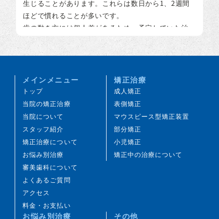
生じることがあります。これらは数日から1、2週間
ほどで慣れることが多いです。
歯の動き方には個人差があるため、予定していた治
療期間が延長する可能性があります。
装置の使用状況、顎間ゴムの使用状況、定期的な通
院など、患者さまのご協力の程度によって、治療結
果や治療期間に影響が出ることがあります。
メインメニュー
矯正治療
治療中は装置により歯みがきがしにくくなるため、
トップ
成人矯正
虫歯や歯周病のリスクが高まることがあります。丁
当院の矯正治療
表側矯正
寧な歯みがきや定期的なメインテナンスが重要で
当院について
マウスピース型矯正装置
す。また、歯の移動に伴い、これまで見えにくかっ
スタッフ紹介
部分矯正
た虫歯が見つかることがあります。
矯正治療について
小児矯正
歯を動かすことにより、歯根が吸収して短くなるこ
お悩み別治療
矯正中の治療について
とがあります。また、歯ぐきがやせて下がることが
審美歯科について
あります。
よくあるご質問
ごくまれに、歯が骨と癒着していて動かないことが
アクセス
あります。
料金・お支払い
ごくまれに、歯の移動に伴って歯の神経に影響が及
お悩み別治療
その他