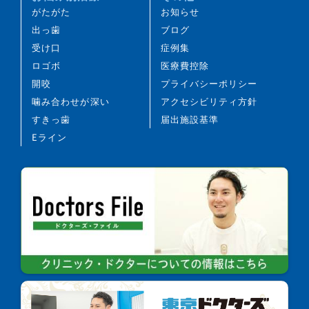
び、失活することがあります。
がたがた
お知らせ
治療途中に金属等のアレルギー症状が出ることがあ
出っ歯
ブログ
ります。
受け口
症例集
治療中に、顎関節で音がする、あごが痛む、口が開
ロゴボ
医療費控除
けにくいなどの顎関節症状が生じることがありま
開咬
プライバシーポリシー
す。
噛み合わせが深い
アクセシビリティ方針
治療経過や歯の反応などにより、当初予定していた
すきっ歯
届出施設基準
治療計画を変更する可能性があります。
Eライン
歯の形の修正や、咬み合わせの微調整を行う可能性
があります。
矯正装置を誤飲する可能性があります。
装置を外す際に、エナメル質に微小な亀裂が入る可
能性や、かぶせ物（補綴物）の一部が破損する可能
性があります。
装置を外した後、保定装置を指示どおり使用しない
場合、後戻りが生じる可能性が高くなります。
装置を外した後、現在の咬み合わせに合わせて、か
ぶせ物（補綴物）や虫歯治療後の修復物などをやり