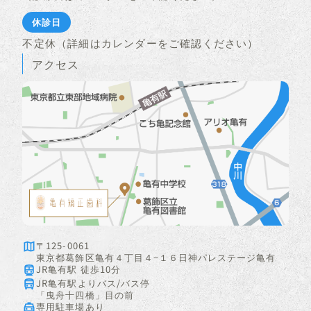
休診日
不定休（詳細はカレンダーをご確認ください）
アクセス
〒125-0061
東京都葛飾区亀有４丁目４−１６日神パレステージ亀有
JR亀有駅 徒歩10分
JR亀有駅よりバス/バス停
「曳舟十四橋」目の前
専用駐車場あり