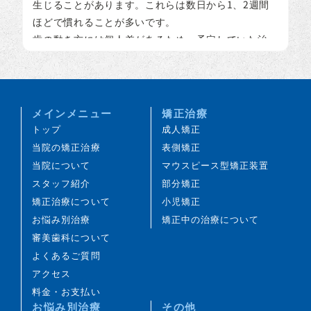
生じることがあります。これらは数日から1、2週間
ほどで慣れることが多いです。
歯の動き方には個人差があるため、予定していた治
療期間が延長する可能性があります。
装置の使用状況、顎間ゴムの使用状況、定期的な通
院など、患者さまのご協力の程度によって、治療結
果や治療期間に影響が出ることがあります。
メインメニュー
矯正治療
治療中は装置により歯みがきがしにくくなるため、
トップ
成人矯正
虫歯や歯周病のリスクが高まることがあります。丁
当院の矯正治療
表側矯正
寧な歯みがきや定期的なメインテナンスが重要で
当院について
マウスピース型矯正装置
す。また、歯の移動に伴い、これまで見えにくかっ
スタッフ紹介
部分矯正
た虫歯が見つかることがあります。
矯正治療について
小児矯正
歯を動かすことにより、歯根が吸収して短くなるこ
お悩み別治療
矯正中の治療について
とがあります。また、歯ぐきがやせて下がることが
審美歯科について
あります。
よくあるご質問
ごくまれに、歯が骨と癒着していて動かないことが
アクセス
あります。
料金・お支払い
ごくまれに、歯の移動に伴って歯の神経に影響が及
お悩み別治療
その他