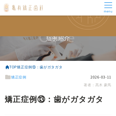
menu
メインメニュー
矯正治療について
トップ
成人矯正
当院の矯正治療
表側矯正
Case
当院について
マウスピース矯正
症例紹介
スタッフ紹介
部分矯正
矯正治療について
小児矯正
お悩み別治療
矯正中の治療について
審美歯科について
よくあるご質問
TOP
矯正症例⑬：歯がガタガタ
アクセス
矯正症例
2026-03-11
料金・お支払い
著者：
髙木 豪馬
お悩み別治療
その他
がたがた
お知らせ
矯正症例⑬：歯がガタガタ
出っ歯
ブログ
受け口
症例集
ロゴボ
医療費控除