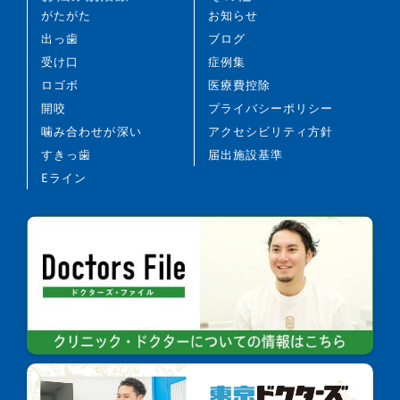
び、失活することがあります。
がたがた
お知らせ
治療途中に金属等のアレルギー症状が出ることがあ
出っ歯
ブログ
ります。
受け口
症例集
治療中に、顎関節で音がする、あごが痛む、口が開
ロゴボ
医療費控除
けにくいなどの顎関節症状が生じることがありま
開咬
プライバシーポリシー
す。
噛み合わせが深い
アクセシビリティ方針
治療経過や歯の反応などにより、当初予定していた
すきっ歯
届出施設基準
治療計画を変更する可能性があります。
Eライン
歯の形の修正や、咬み合わせの微調整を行う可能性
があります。
矯正装置を誤飲する可能性があります。
装置を外す際に、エナメル質に微小な亀裂が入る可
能性や、かぶせ物（補綴物）の一部が破損する可能
性があります。
装置を外した後、保定装置を指示どおり使用しない
場合、後戻りが生じる可能性が高くなります。
装置を外した後、現在の咬み合わせに合わせて、か
ぶせ物（補綴物）や虫歯治療後の修復物などをやり