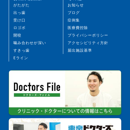
び、失活することがあります。
がたがた
お知らせ
治療途中に金属等のアレルギー症状が出ることがあ
出っ歯
ブログ
ります。
受け口
症例集
治療中に、顎関節で音がする、あごが痛む、口が開
ロゴボ
医療費控除
けにくいなどの顎関節症状が生じることがありま
開咬
プライバシーポリシー
す。
噛み合わせが深い
アクセシビリティ方針
治療経過や歯の反応などにより、当初予定していた
すきっ歯
届出施設基準
治療計画を変更する可能性があります。
Eライン
歯の形の修正や、咬み合わせの微調整を行う可能性
があります。
矯正装置を誤飲する可能性があります。
装置を外す際に、エナメル質に微小な亀裂が入る可
能性や、かぶせ物（補綴物）の一部が破損する可能
性があります。
装置を外した後、保定装置を指示どおり使用しない
場合、後戻りが生じる可能性が高くなります。
装置を外した後、現在の咬み合わせに合わせて、か
ぶせ物（補綴物）や虫歯治療後の修復物などをやり