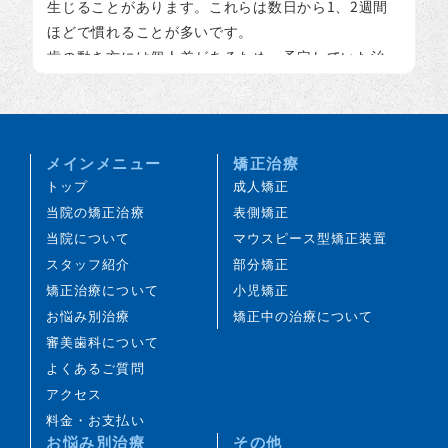
生じることがあります。これらは数日から1、2週間
ほどで慣れることが多いです。
歯の動き方には個人差があるため、予定していた治
療期間が延長する可能性があります。
装置の使用状況、顎間ゴムの使用状況、定期的な通
院など、患者さまのご協力の程度によって、治療結
果や治療期間に影響が出ることがあります。
メインメニュー
矯正治療
治療中は装置により歯みがきがしにくくなるため、
トップ
成人矯正
虫歯や歯周病のリスクが高まることがあります。丁
当院の矯正治療
表側矯正
寧な歯みがきや定期的なメインテナンスが重要で
当院について
マウスピース型矯正装置
す。また、歯の移動に伴い、これまで見えにくかっ
スタッフ紹介
部分矯正
た虫歯が見つかることがあります。
矯正治療について
小児矯正
歯を動かすことにより、歯根が吸収して短くなるこ
お悩み別治療
矯正中の治療について
とがあります。また、歯ぐきがやせて下がることが
審美歯科について
あります。
よくあるご質問
ごくまれに、歯が骨と癒着していて動かないことが
アクセス
あります。
料金・お支払い
ごくまれに、歯の移動に伴って歯の神経に影響が及
お悩み別治療
その他