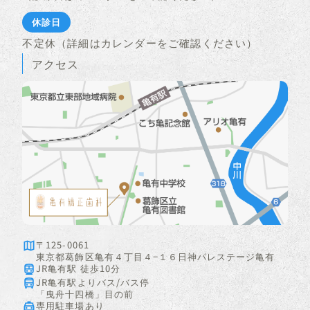
休診日
不定休（詳細はカレンダーをご確認ください）
アクセス
〒125-0061
東京都葛飾区亀有４丁目４−１６日神パレステージ亀有
JR亀有駅 徒歩10分
JR亀有駅よりバス/バス停
「曳舟十四橋」目の前
専用駐車場あり