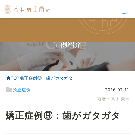
menu
メインメニュー
矯正治療について
トップ
成人矯正
当院の矯正治療
表側矯正
Case
当院について
マウスピース矯正
症例紹介
スタッフ紹介
部分矯正
矯正治療について
小児矯正
お悩み別治療
矯正中の治療について
審美歯科について
よくあるご質問
TOP
矯正症例⑨：歯がガタガタ
アクセス
矯正症例
2026-03-11
料金・お支払い
著者：
髙木 豪馬
お悩み別治療
その他
がたがた
お知らせ
矯正症例⑨：歯がガタガタ
出っ歯
ブログ
受け口
症例集
ロゴボ
医療費控除